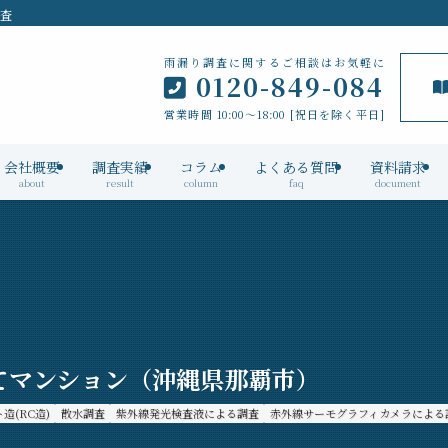
検査
雨漏り調査に関するご相談はお気軽に
0120-849-084
営業時間 10:00～18:00 [祝日を除く平日]
会社概要
調査実績
コラム
よくある質問
資料請求
about
result
column
faq
document
てマンション（沖縄県那覇市）
造(RC造)
散水調査
紫外線発光検査液による調査
赤外線サーモグラフィカメラによる