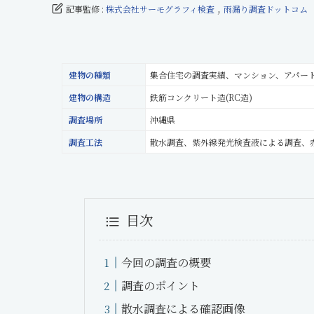
,
記事監修 :
株式会社サーモグラフィ検査
雨漏り調査ドットコム
建物の種類
集合住宅の調査実績、マンション、アパー
建物の構造
鉄筋コンクリート造(RC造)
調査場所
沖縄県
調査工法
散水調査、紫外線発光検査液による調査、
目次
今回の調査の概要
調査のポイント
散水調査による確認画像