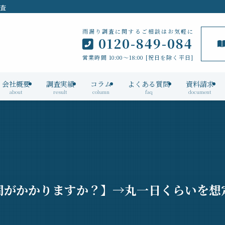
検査
雨漏り調査に関するご相談はお気軽に
0120-849-084
営業時間 10:00～18:00 [祝日を除く平日]
会社概要
調査実績
コラム
よくある質問
資料請求
about
result
column
faq
document
間がかかりますか？】→丸一日くらいを想