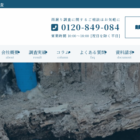
検査
雨漏り調査に関するご相談はお気軽に
0120-849-084
営業時間 10:00～18:00 [祝日を除く平日]
会社概要
調査実績
コラム
よくある質問
資料請求
about
result
column
faq
document