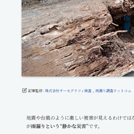
,
記事監修 :
株式会社サーモグラフィ検査
雨漏り調査ドットコム
地震や台風のように激しい被害が見えるわけではない
が
雨漏りという“静かな災害”
です。