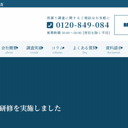
検査
雨漏り調査に関するご相談はお気軽に
0120-849-084
営業時間 10:00～18:00 [祝日を除く平日]
会社概要
調査実績
コラム
よくある質問
資料請求
about
result
column
faq
document
内研修を実施しました