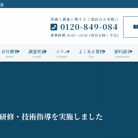
検査
雨漏り調査に関するご相談はお気軽に
0120-849-084
営業時間 10:00～18:00 [祝日を除く平日]
会社概要
調査実績
コラム
よくある質問
資料請求
about
result
column
faq
document
内研修・技術指導を実施しました