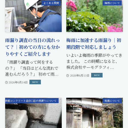
よくある質問
梅雨について
雨漏り調査の当日の流れっ
梅雨に加速する雨漏り｜初
て？｜初めての方にも分か
期段階で対応しましょう
りやすくご紹介します
いよいよ梅雨の季節がやってき
ました。 この時期になると、
「雨漏り調査って何をする
株式会社サーモグラフィ...
の？」 「当日はどんな流れで
進むんだろう？」 初めて雨...
2026年6月13日
2026年6月14日
鉄筋コンクリート造(RC造)の雨漏りについて
地震について