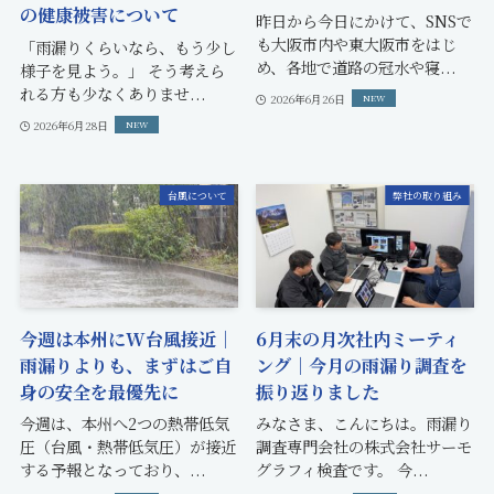
の健康被害について
昨日から今日にかけて、SNSで
も大阪市内や東大阪市をはじ
「雨漏りくらいなら、もう少し
め、各地で道路の冠水や寝...
様子を見よう。」 そう考えら
れる方も少なくありませ...
2026年6月26日
2026年6月28日
台風について
弊社の取り組み
今週は本州にW台風接近｜
6月末の月次社内ミーティ
雨漏りよりも、まずはご自
ング｜今月の雨漏り調査を
身の安全を最優先に
振り返りました
今週は、本州へ2つの熱帯低気
みなさま、こんにちは。雨漏り
圧（台風・熱帯低気圧）が接近
調査専門会社の株式会社サーモ
する予報となっており、...
グラフィ検査です。 今...