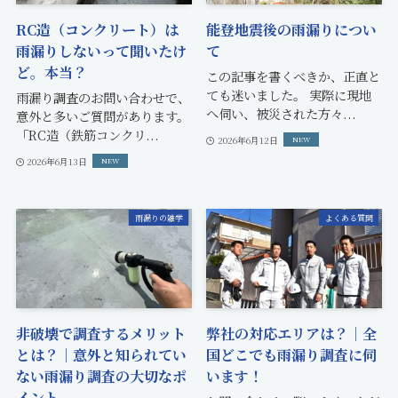
RC造（コンクリート）は
能登地震後の雨漏りについ
雨漏りしないって聞いたけ
て
ど。本当？
この記事を書くべきか、正直と
ても迷いました。 実際に現地
雨漏り調査のお問い合わせで、
へ伺い、被災された方々...
意外と多いご質問があります。
「RC造（鉄筋コンクリ...
2026年6月12日
2026年6月13日
雨漏りの雑学
よくある質問
非破壊で調査するメリット
弊社の対応エリアは？｜全
とは？｜意外と知られてい
国どこでも雨漏り調査に伺
ない雨漏り調査の大切なポ
います！
イント