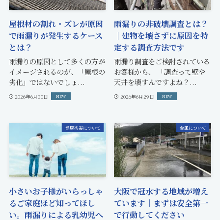
屋根材の割れ・ズレが原因
雨漏りの非破壊調査とは？
で雨漏りが発生するケース
｜建物を壊さずに原因を特
とは？
定する調査方法です
雨漏りの原因として多くの方が
雨漏り調査をご検討されている
イメージされるのが、「屋根の
お客様から、 「調査って壁や
劣化」ではないでしょ...
天井を壊すんですよね？...
2026年6月30日
2026年6月29日
健康被害について
台風について
小さいお子様がいらっしゃ
大阪で冠水する地域が増え
るご家庭ほど知ってほし
ています｜まずは安全第一
い。雨漏りによる乳幼児へ
で行動してください