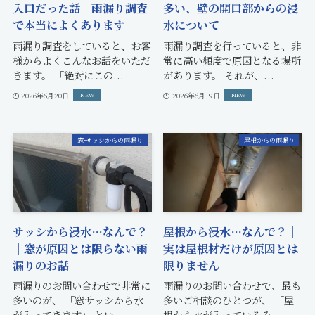
入口だった話｜雨漏り調査
多い、壁の開口部からの浸
で本当によくあります
水について
雨漏り調査をしていると、お客
雨漏り調査を行っていると、非
様からよくこんなお話をいただ
常に高い頻度で原因となる場所
きます。 「絶対にこの...
があります。 それが、...
2026年6月20日
2026年6月19日
窓•サッシからの雨漏り
屋根からの雨漏り
サッシから浸水…なんで？
屋根から浸水…なんで？｜
｜窓が原因とは限らない雨
実は屋根材だけが原因とは
漏りのお話
限りません
雨漏りのお問い合わせで非常に
雨漏りのお問い合わせで、最も
多いのが、 「窓サッシから水
多いご相談のひとつが、 「屋
が入ってきます」 とい...
根から水が入っているみ...